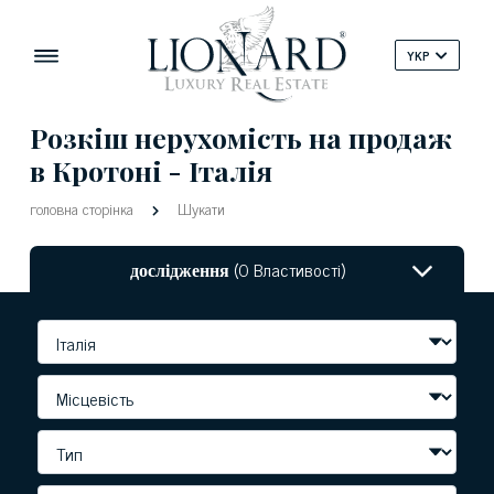
YKP
Розкіш нерухомість на продаж
в Кротоні - Італія
головна сторінка
Шукати
дослідження
(0 Властивості)