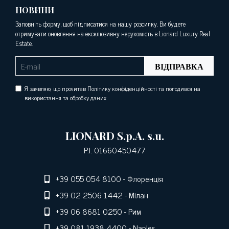
НОВИНИ
Заповніть форму, щоб підписатися на нашу розсилку. Ви будете
отримувати оновлення на ексклюзивну нерухомість в Lionard Luxury Real
Estate.
ВІДПРАВКА
Я заявляю, що прочитав Політику конфіденційності та погодився на
використання та обробку даних
LIONARD S.p.A. s.u.
P.I. 01660450477
+39 055 054 8100
- Флоренція
+39 02 2506 1442
- Мілан
+39 06 8681 0250
- Рим
+39 081 1938 4400
- Naples