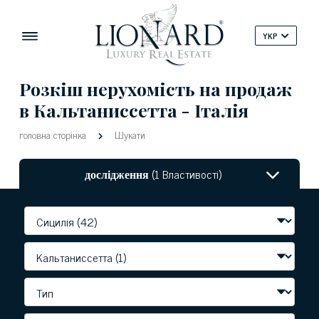
YKP
Розкіш нерухомість на продаж
в Кальтаниссетта - Італія
головна сторінка
Шукати
дослідження
(1 Властивості)