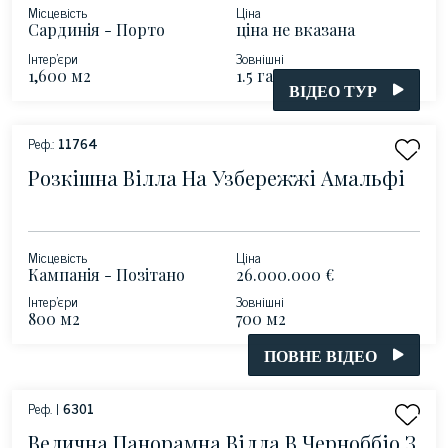
Місцевість
Ціна
Сардинія - Порто
ціна не вказана
Черво
Інтер'єри
Зовнішні
1,600 м2
1.5 га
ВІДЕО ТУР
Реф.:
11764
Розкішна Вілла На Узбережжі Амальфі
Місцевість
Ціна
Кампанія - Позітано
26.000.000 €
Інтер'єри
Зовнішні
800 м2
700 м2
ПОВНЕ ВІДЕО
Реф. |
6301
Велична Панорамна Вілла В Черноббіо З