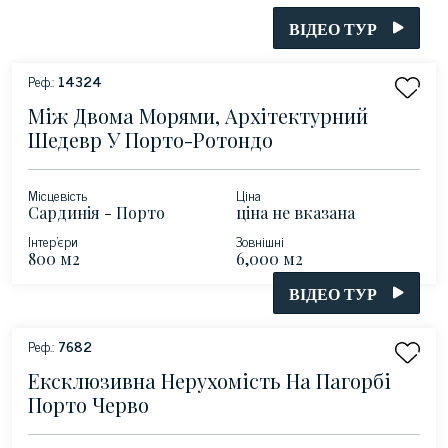
ВІДЕО ТУР
Реф.:
14324
Між Двома Морями, Архітектурний
Шедевр У Порто-Ротондо
Місцевість
Ціна
Сардинія - Порто
ціна не вказана
Ротондо
Інтер'єри
Зовнішні
800 м2
6,000 м2
ВІДЕО ТУР
Реф.:
7682
Ексклюзивна Нерухомість На Пагорбі
Порто Черво