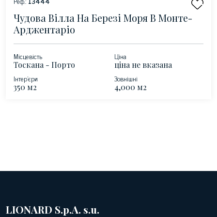
Реф.:
13444
Чудова Вілла На Березі Моря В Монте-
Арджентаріо
Місцевість
Ціна
Тоскана - Порто
ціна не вказана
Ерколе
Інтер'єри
Зовнішні
350 м2
4,000 м2
LIONARD S.p.A. s.u.