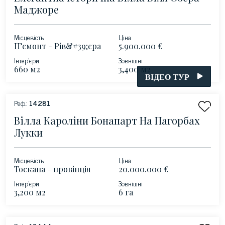
Маджоре
Місцевість
Ціна
П’ємонт - Рів&#39;єра
5.900.000 €
Каннеро - озеро
Інтер'єри
Зовнішні
Маджоре
660 м2
3,400 м2
ВІДЕО ТУР
Реф.:
14281
Вілла Кароліни Бонапарт На Пагорбах
Лукки
Місцевість
Ціна
Тоскана - провінція
20.000.000 €
Лукка
Інтер'єри
Зовнішні
3,200 м2
6 га