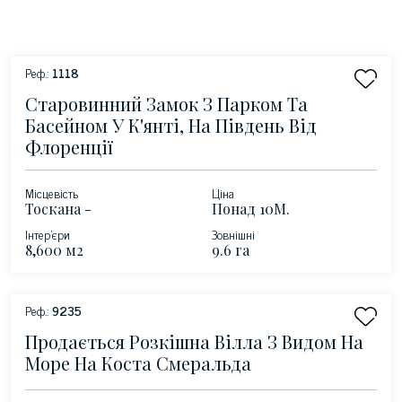
Реф.:
1118
Старовинний Замок З Парком Та
Басейном У К'янті, На Південь Від
Флоренції
Місцевість
Ціна
Тоскана -
Понад 10М.
Монтеспертолі
Інтер'єри
Зовнішні
8,600 м2
9.6 га
Реф.:
9235
Продається Розкішна Вілла З Видом На
Море На Коста Смеральда