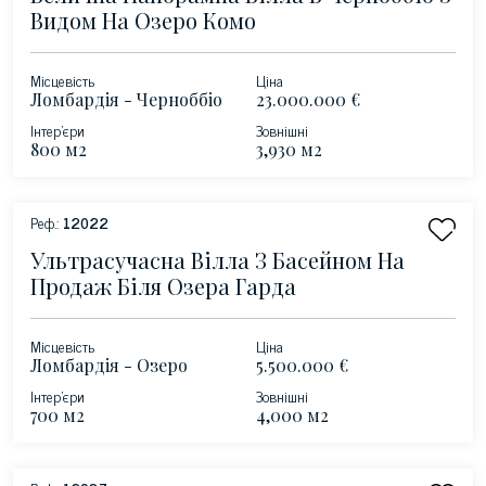
Видом На Озеро Комо
Місцевість
Ціна
Ломбардія - Черноббіо
23.000.000 €
- озеро Комо
Інтер'єри
Зовнішні
800 м2
3,930 м2
Реф.:
12022
Ультрасучасна Вілла З Басейном На
Продаж Біля Озера Гарда
Місцевість
Ціна
Ломбардія - Озеро
5.500.000 €
Гарда - Сало
Інтер'єри
Зовнішні
700 м2
4,000 м2