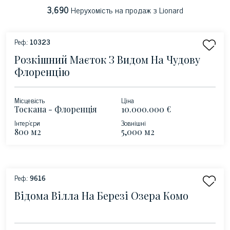
3,690
Нерухомість на продаж з Lionard
Реф.:
10323
Розкішний Маєток З Видом На Чудову
Флоренцію
Місцевість
Ціна
Тоскана - Флоренція
10.000.000 €
Інтер'єри
Зовнішні
800 м2
5,000 м2
Реф.:
9616
Відома Вілла На Березі Озера Комо