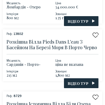
Місцевість
Ціна
Ломбардія - Озеро
34.000.000 €
Комо
Інтер'єри
Зовнішні
800 м2
1.35 га
ВІДЕО ТУР
Реф.:
13802
Розкішна Вілла Pieds Dans L'eau З
Басейном На Березі Моря В Порто Черво
Місцевість
Ціна
Сардинія - Порто-
ціна не вказана
Черво
Інтер'єри
Зовнішні
213 м2
1,800 м2
ВІДЕО ТУР
Реф.:
8729
Розкішна Історична Вілла Біля Озера