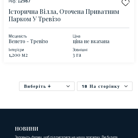
Реф.:
12987
Історична Вілла, Оточена Приватним
Парком У Тревізо
Місцевість
Ціна
Венето - Тревізо
ціна не вказана
Інтер'єри
Зовнішні
1,200 м2
3 га
Виберіть
18 На сторінку
НОВИНИ
Заповніть форму, щоб підписатися на нашу розсилку. Ви будете