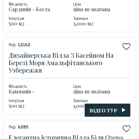
Місцевість
Ціна
Сардинія - Коста
ціна не вказана
Смеральда
Інтер'єри
Зовнішні
500 м2
3,000 м2
Реф.:
12162
Дизайнерська Вілла З Басейном На
Березі Моря Амальфітанського
Узбережжя
Місцевість
Ціна
Кампанія -
ціна не вказана
Амальфітанське
Інтер'єри
Зовнішні
узбережжя
500 м2
1,000 м2
ВІДЕО ТУР
Реф.:
6285
Елегантна Історична Вілла Біля Озера