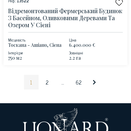
Реф.:
13522
Відремонтований Фермерський Будинок
З Басейном, Оливковими Деревами Та
Озером У Сієні
Місцевість
Ціна
Тоскана - Ашіано, Сієна
6.400.000 €
Інтер'єри
Зовнішні
750 м2
2.2 га
1
2
...
62