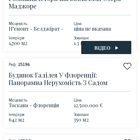
Маджоре
Місцевість
Ціна
П’ємонт - Белджірат -
ціна не вказана
озеро Маджоре
Інтер'єри
Зовнішні
1,700 м2
1.3 га
ВІДЕО
Реф.:
15196
Будинок Галілея У Флоренції:
Панорамна Нерухомість З Садом
Місцевість
Ціна
Тоскана - Флоренція
12.500.000 €
Ольтрарно
Інтер'єри
Зовнішні
642 м2
350 м2