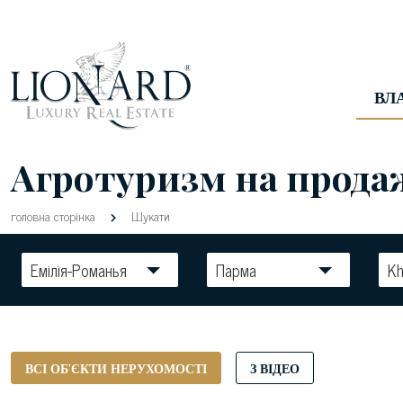
ВЛ
Агротуризм на продаж
головна сторінка
Шукати
Емілія-Романья
Парма
Kh
ВСІ ОБ'ЄКТИ НЕРУХОМОСТІ
З ВІДЕО