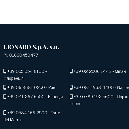
LIONARD S.p.A. s.u.
P.I. 01660450477
+39 055 054 8100
-
+39 02 2506 1442
- Мілан
Флоренція
+39 06 8681 0250
- Рим
+39 081 1938 4400
- Naple
+39 041 267 6500
- Венеція
+39 0789 192 5600
- Порто
Черво
+39 0584 166 2500
- Forte
dei Marmi