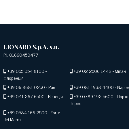
LIONARD S.p.A. s.u.
P.I. 01660450477
+39 055 054 8100
-
+39 02 2506 1442
- Мілан
Флоренція
+39 06 8681 0250
- Рим
+39 081 1938 4400
- Naple
+39 041 267 6500
- Венеція
+39 0789 192 5600
- Порто
Черво
+39 0584 166 2500
- Forte
dei Marmi