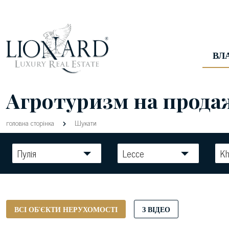
ВЛ
Агротуризм на продаж 
головна сторінка
Шукати
Пулія
Lecce
Kh
ВСІ ОБ'ЄКТИ НЕРУХОМОСТІ
З ВІДЕО