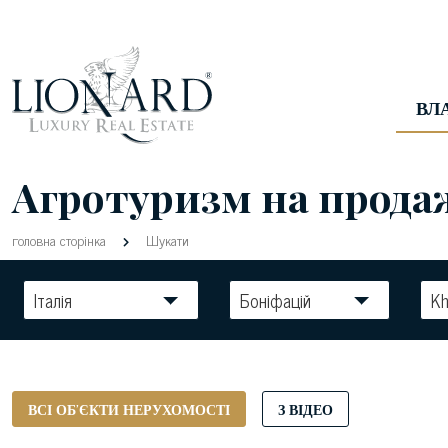
ВЛ
Агротуризм на продаж
головна сторінка
Шукати
Італія
Боніфацій
Kh
ВСІ ОБ'ЄКТИ НЕРУХОМОСТІ
З ВІДЕО