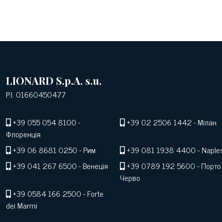
LIONARD S.p.A. s.u.
P.I. 01660450477
+39 055 054 8100
-
+39 02 2506 1442
- Мілан
Флоренція
+39 06 8681 0250
- Рим
+39 081 1938 4400
- Naple
+39 041 267 6500
- Венеція
+39 0789 192 5600
- Порто
Черво
+39 0584 166 2500
- Forte
dei Marmi