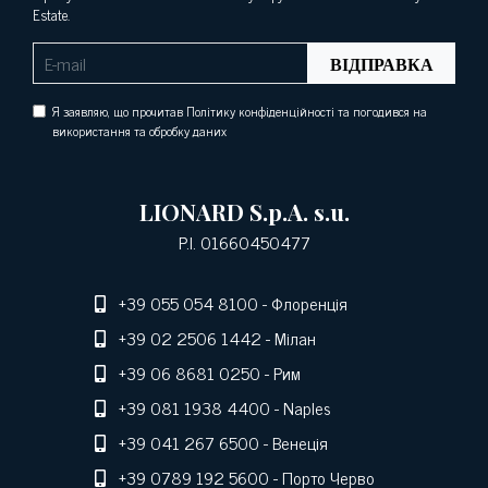
Estate.
ВІДПРАВКА
Я заявляю, що прочитав Політику конфіденційності та погодився на
використання та обробку даних
LIONARD S.p.A. s.u.
P.I. 01660450477
+39 055 054 8100
- Флоренція
+39 02 2506 1442
- Мілан
+39 06 8681 0250
- Рим
+39 081 1938 4400
- Naples
+39 041 267 6500
- Венеція
+39 0789 192 5600
- Порто Черво