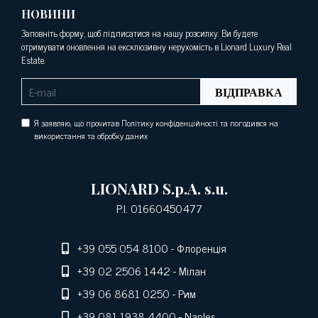
НОВИНИ
Заповніть форму, щоб підписатися на нашу розсилку. Ви будете
отримувати оновлення на ексклюзивну нерухомість в Lionard Luxury Real
Estate.
ВІДПРАВКА
Я заявляю, що прочитав Політику конфіденційності та погодився на
використання та обробку даних
LIONARD S.p.A. s.u.
P.I. 01660450477
+39 055 054 8100
- Флоренція
+39 02 2506 1442
- Мілан
+39 06 8681 0250
- Рим
+39 081 1938 4400
- Naples