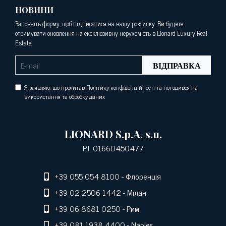
НОВИНИ
Заповніть форму, щоб підписатися на нашу розсилку. Ви будете
отримувати оновлення на ексклюзивну нерухомість в Lionard Luxury Real
Estate.
ВІДПРАВКА
Я заявляю, що прочитав Політику конфіденційності та погодився на
використання та обробку даних
LIONARD S.p.A. s.u.
P.I. 01660450477
+39 055 054 8100
- Флоренція
+39 02 2506 1442
- Мілан
+39 06 8681 0250
- Рим
+39 081 1938 4400
- Naples