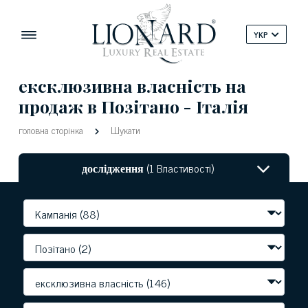
YKP
ексклюзивна власність на
продаж в Позітано - Італія
головна сторінка
Шукати
дослідження
(1 Властивості)