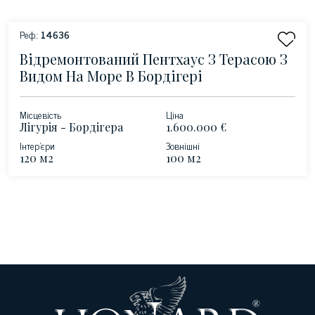
Реф.:
14636
Відремонтований Пентхаус З Терасою З
Видом На Море В Бордігері
Місцевість
Ціна
Лігурія - Бордігера
1.600.000 €
Інтер'єри
Зовнішні
120 м2
100 м2