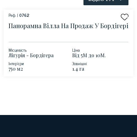
Реф. |
0762
Панорамна Вілла На Продаж У Бордігері
Місцевість
Ціна
Лігурія - Бордігера
Від 5М до 10М.
Інтер'єри
Зовнішні
750 м2
1.4 га