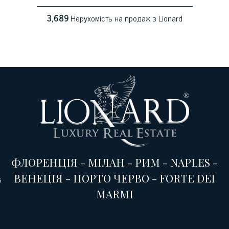
3,689
Нерухомість на продаж з Lionard
ФЛОРЕНЦІЯ
-
МІЛАН
-
РИМ
-
NAPLES
-
ВЕНЕЦІЯ
-
ПОРТО ЧЕРВО
-
FORTE DEI
s
MARMI