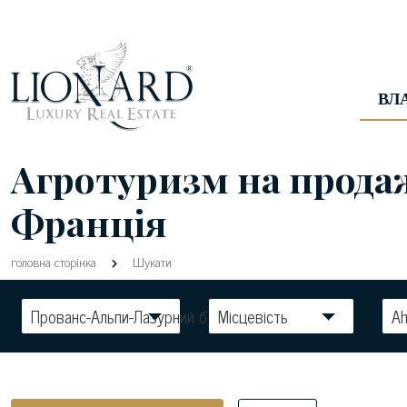
ВЛ
Агротуризм на прода
Франція
головна сторінка
Шукати
Прованс-Альпи-Лазурний берег
Місцевість
Ah