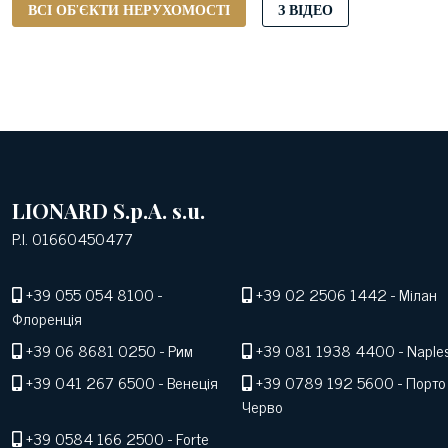
ВСІ ОБ'ЄКТИ НЕРУХОМОСТІ
З ВІДЕО
LIONARD S.p.A. s.u.
P.I. 01660450477
+39 055 054 8100
-
+39 02 2506 1442
- Мілан
Флоренція
+39 06 8681 0250
- Рим
+39 081 1938 4400
- Naple
+39 041 267 6500
- Венеція
+39 0789 192 5600
- Порто
Черво
+39 0584 166 2500
- Forte