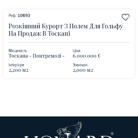
Реф.:
10893
Розкішний Курорт З Полем Для Гольфу
На Продаж В Тоскані
Місцевість
Ціна
Тоскана - Понтремолі -
6.000.000 €
Луніджана
Інтер'єри
Зовнішні
2,200 м2
2,000 м2