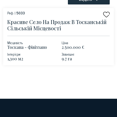
Реф. |
5033
Красиве Село На Продаж В Тосканській
Сільській Місцевості
Місцевість
Ціна
Тоскана - Фівіззано
2.500.000 €
Інтер'єри
Зовнішні
1,300 м2
9.7 га