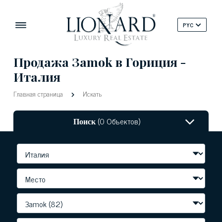
PYC
Продажа Зamok в Гориция -
Италия
Главная страница
Искать
Поиск
(0 Объектов)