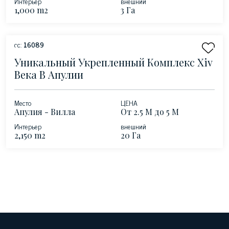
Интерьер
внешний
1,000 m2
3 Га
сс:
16089
Уникальный Укрепленный Комплекс Xiv
Века В Апулии
Место
ЦЕНА
Апулия - Вилла
От 2.5 М до 5 М
Кастелли -
Интерьер
внешний
Альтопьяно-делле-
2,150 m2
20 Га
Мурге