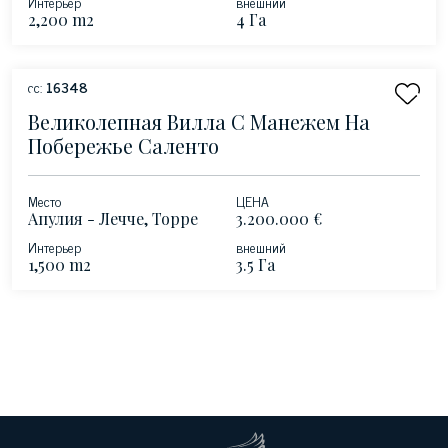
Интерьер
внешний
2,200 m2
4 Га
сс:
16348
Великолепная Вилла С Манежем На
Побережье Саленто
Место
ЦЕНА
Апулия - Лечче, Торре
3.200.000 €
Вадо
Интерьер
внешний
1,500 m2
3.5 Га