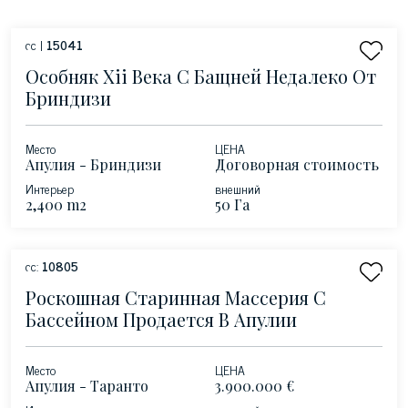
сс |
15041
Особняк Xii Века С Бащней Недалеко От
Бриндизи
Место
ЦЕНА
Апулия - Бриндизи
Договорная стоимость
Интерьер
внешний
2,400 m2
50 Га
сс:
10805
Роскошная Старинная Массерия С
Бассейном Продается В Апулии
Место
ЦЕНА
Апулия - Таранто
3.900.000 €