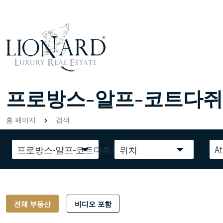
프로방스-알프-코트다쥐르
홈 페이지
검색
프로방스-알프-코트다쥐르
위치
At
전체 부동산
비디오 포함