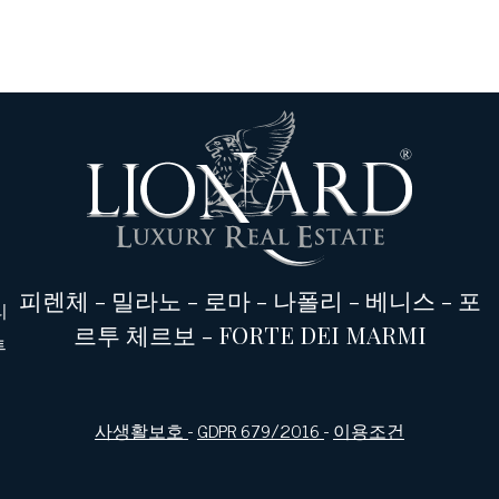
피렌체
-
밀라노
-
로마
-
나폴리
-
베니스
-
포
리
르투 체르보
-
FORTE DEI MARMI
투
사생활보호
-
GDPR 679/2016
-
이용조건