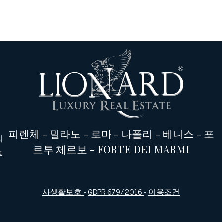
피렌체
-
밀라노
-
로마
-
나폴리
-
베니스
-
포
리
르투 체르보
-
FORTE DEI MARMI
투
사생활보호
-
GDPR 679/2016
-
이용조건