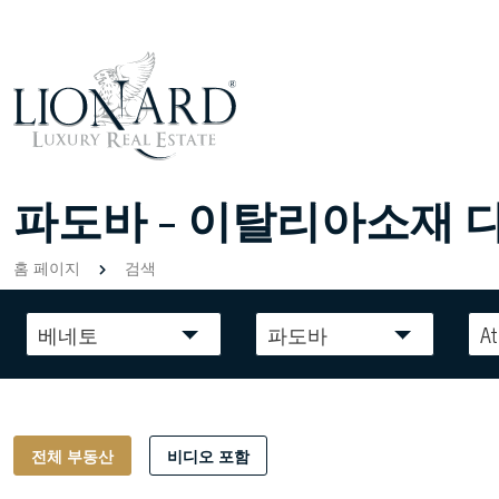
파도바 - 이탈리아소재 
홈 페이지
검색
베네토
파도바
At
전체 부동산
비디오 포함