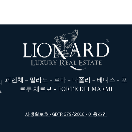
피렌체
-
밀라노
-
로마
-
나폴리
-
베니스
-
포
리
르투 체르보
-
FORTE DEI MARMI
투
사생활보호
-
GDPR 679/2016
-
이용조건