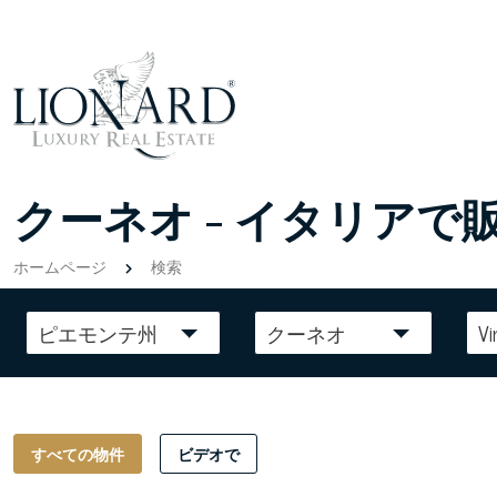
クーネオ - イタリアで
ホームページ
検索
ピエモンテ州
クーネオ
Vi
すべての物件
ビデオで