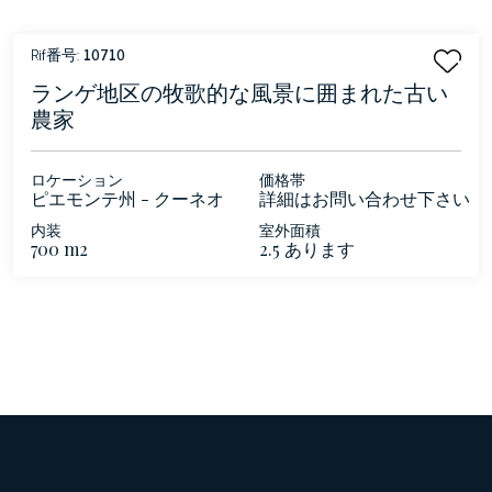
Rif番号:
10710
ランゲ地区の牧歌的な風景に囲まれた古い
農家
ロケーション
価格帯
ピエモンテ州 - クーネオ
詳細はお問い合わせ下さい
- ランゲ
内装
室外面積
700 m2
2.5 あります