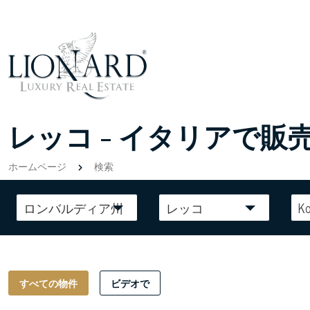
レッコ - イタリアで
ホームページ
検索
ロンバルディア州
レッコ
Ko
すべての物件
ビデオで