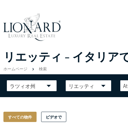
リエッティ - イタリアで
ホームページ
検索
ラツィオ州
リエッティ
At
すべての物件
ビデオで