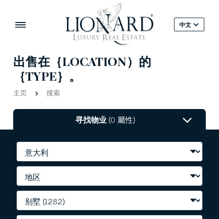
中文
出售在｛LOCATION）的
｛TYPE｝。
主页
搜索
寻找物业
(0 屬性)