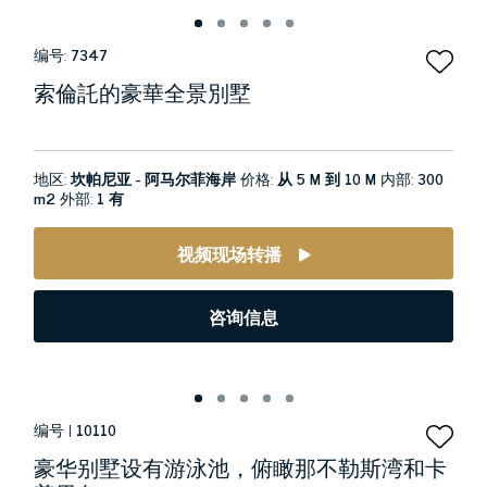
编号:
7347
索倫託的豪華全景別墅
地区:
坎帕尼亚 - 阿马尔菲海岸
价格:
从 5 M 到 10 M
内部:
300
m2
外部:
1 有
视频现场转播
咨询信息
编号 |
10110
豪华别墅设有游泳池，俯瞰那不勒斯湾和卡