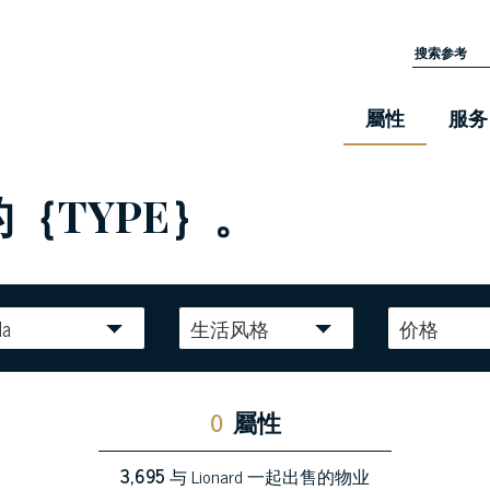
屬性
服务
的｛TYPE｝。
la
生活风格
价格
0
屬性
3,695
与 Lionard 一起出售的物业