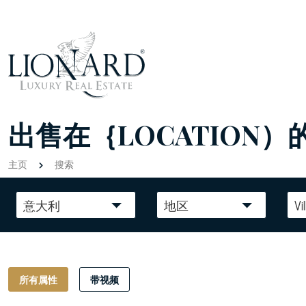
出售在｛LOCATION）
主页
搜索
意大利
地区
Vil
所有属性
带视频