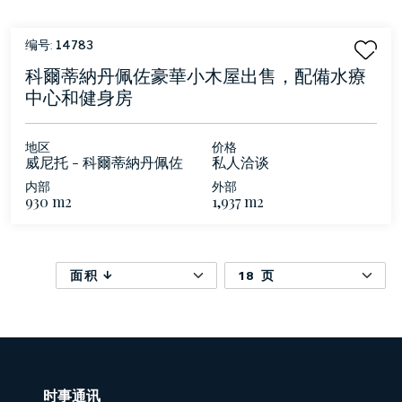
编号:
14783
科爾蒂納丹佩佐豪華小木屋出售，配備水療
中心和健身房
地区
价格
威尼托 - 科爾蒂納丹佩佐
私人洽谈
内部
外部
930 m2
1,937 m2
面积
18 页
时事通讯