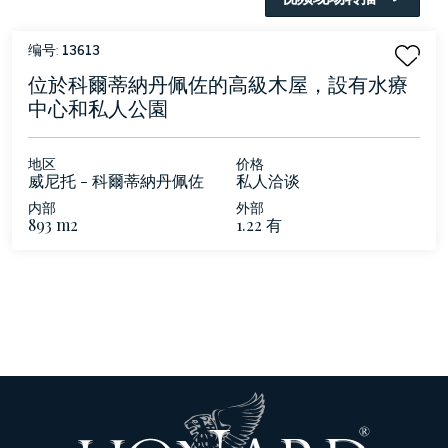
编号:
13613
位於科爾蒂納丹佩佐的高級木屋，設有水療
中心和私人公園
地区
价格
威尼托 - 科爾蒂納丹佩佐
私人洽谈
内部
外部
893 m2
1.22 有