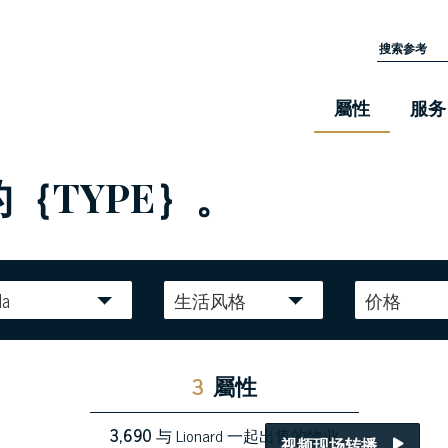
屬性
服务
的｛TYPE｝。
la
生活风格
价格
3
屬性
3,690
与 Lionard 一起出售的物业
视频现场转播