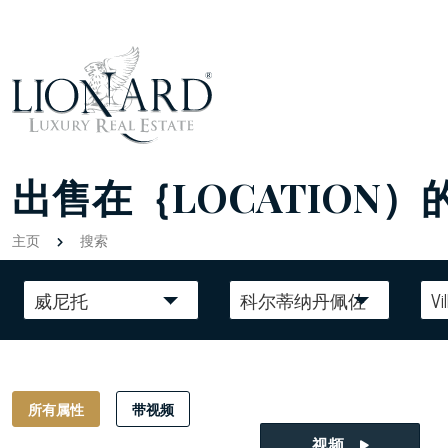
出售在｛LOCATION）
主页
搜索
威尼托
科尔蒂纳丹佩佐
Vil
所有属性
带视频
视频