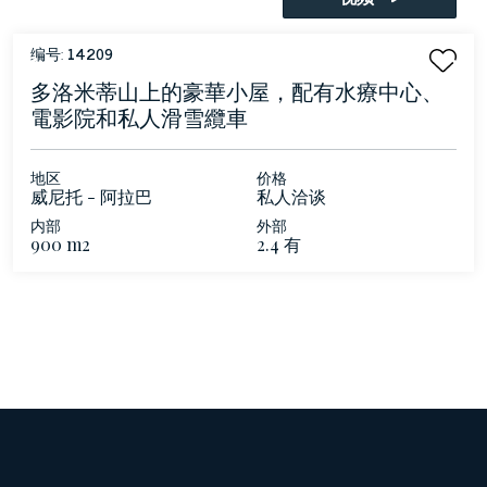
编号:
14209
多洛米蒂山上的豪華小屋，配有水療中心、
電影院和私人滑雪纜車
地区
价格
威尼托 - 阿拉巴
私人洽谈
内部
外部
900 m2
2.4 有