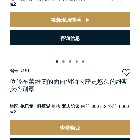
m2
视频现场转播
咨询信息
编号:
7151
位於布萊維奧的面向湖泊的歷史悠久的維斯
康蒂別墅
地区:
伦巴第 - 科莫湖
价格:
私人洽谈
内部:
300 m2
外部:
1,000
m2
查看物业