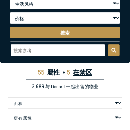
搜索
55
屬性
+
5
在禁区
3,689
与 Lionard 一起出售的物业