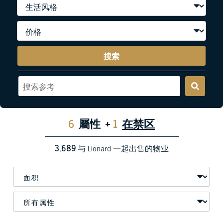
搜索
6
屬性
+
1
在禁区
3,689
与 Lionard 一起出售的物业