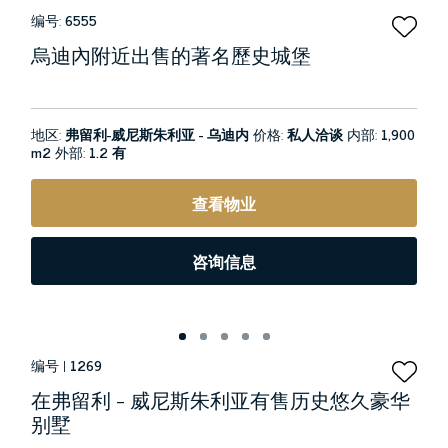
编号:
6555
烏迪內附近出售的著名歷史城堡
地区:
弗留利-威尼斯朱利亚 - 乌迪内
价格:
私人洽谈
内部:
1,900
m2
外部:
1.2 有
查看物业
咨询信息
编号 |
1269
在弗留利 - 威尼斯朱利亚有售历史悠久豪华
别墅