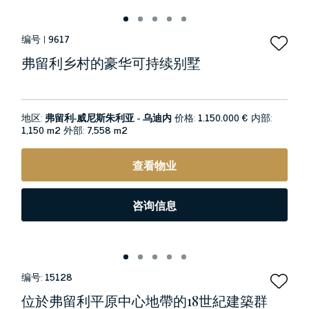
编号 |
9617
弗留利乡村的豪华可持续别墅
地区:
弗留利-威尼斯朱利亚 - 乌迪内
价格:
1.150.000 €
内部:
1,150 m2
外部:
7,558 m2
查看物业
咨询信息
编号:
15128
位於弗留利平原中心地帶的18世紀建築群