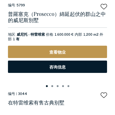
编号:
5799
普羅塞克（prosecco）綿延起伏的群山之中
的威尼斯別墅
地区:
威尼托 - 特雷维索
价格:
1.600.000 €
内部:
1,200 m2
外
部:
1 有
查看物业
咨询信息
编号 |
3044
在特雷维索有售古典别墅