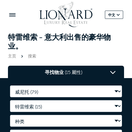
中文
特雷维索 - 意大利出售的豪华物
业。
主页
搜索
寻找物业
(15 屬性)