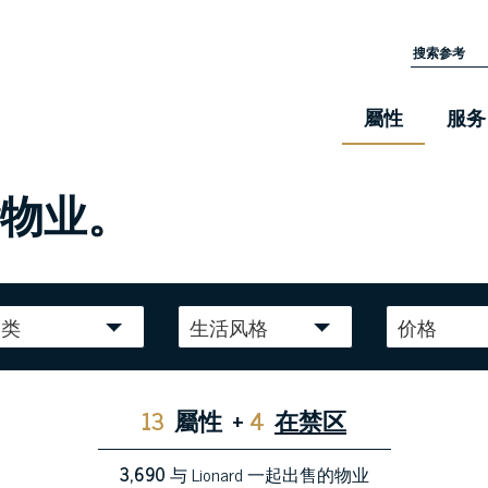
屬性
服务
华物业。
种类
生活风格
价格
13
屬性
+
4
在禁区
3,690
与 Lionard 一起出售的物业