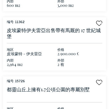
内部
外部
600 m2
3,000 m2
编号:
11362
皮埃蒙特伊夫雷亞出售帶有馬厩的 17 世紀城
堡
地区
价格
皮埃蒙特 - 伊夫雷亞
2.900.000 €
内部
外部
2,964 m2
2 有
编号:
15726
都靈山丘上擁有1.7公頃公園的專屬別墅
地区
价格