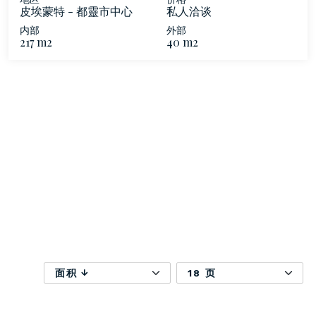
皮埃蒙特 - 都靈市中心
私人洽谈
内部
外部
217 m2
40 m2
面积
18 页