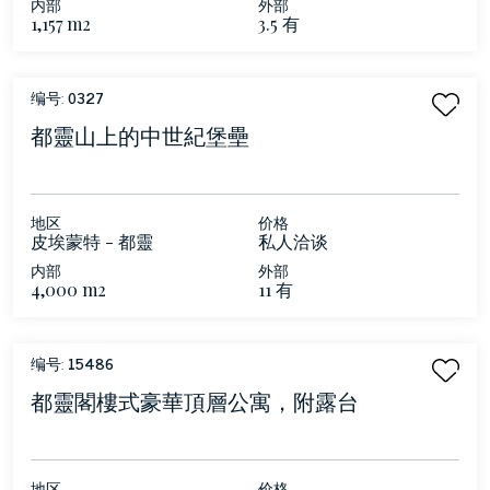
内部
外部
1,157 m2
3.5 有
编号:
0327
都靈山上的中世紀堡壘
地区
价格
皮埃蒙特 - 都靈
私人洽谈
内部
外部
4,000 m2
11 有
编号:
15486
都靈閣樓式豪華頂層公寓，附露台
地区
价格