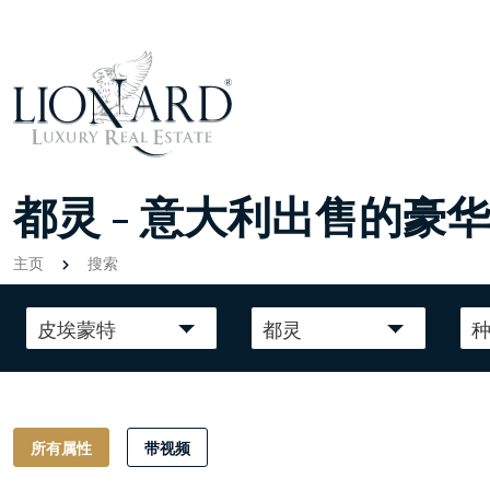
都灵 - 意大利出售的豪
主页
搜索
皮埃蒙特
都灵
所有属性
带视频