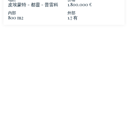
皮埃蒙特 - 都靈 - 普雷科
1.800.000 €
利納地區
内部
外部
800 m2
1.7 有