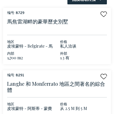
编号:
8729
馬焦雷湖畔的豪華歷史別墅
地区
价格
皮埃蒙特 - Belgirate - 馬
私人洽谈
焦雷湖
内部
外部
1,700 m2
1.3 有
编号:
8291
Langhe 和 Monferrato 地區之間著名的綜合
體
地区
价格
皮埃蒙特 - 阿斯蒂 - 蒙費
从 2.5 M 到 5 M
拉托