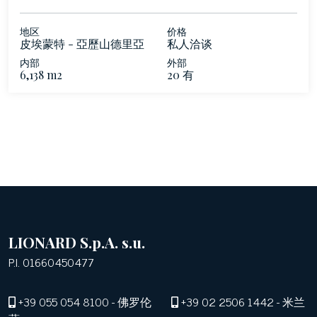
地区
价格
皮埃蒙特 - 亞歷山德里亞
私人洽谈
内部
外部
6,138 m2
20 有
LIONARD S.p.A. s.u.
P.I. 01660450477
+39 055 054 8100
- 佛罗伦
+39 02 2506 1442
- 米兰