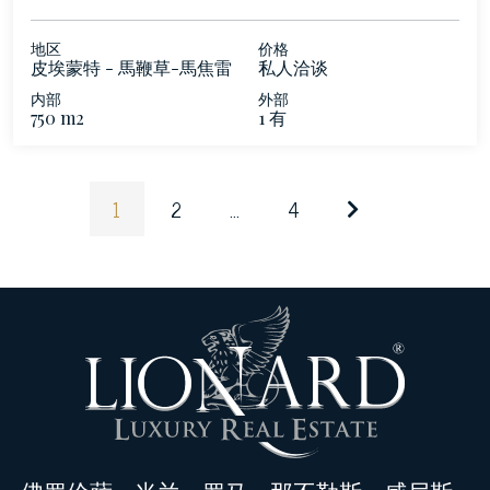
地区
价格
皮埃蒙特 - 馬鞭草-馬焦雷
私人洽谈
湖
内部
外部
750 m2
1 有
1
2
...
4