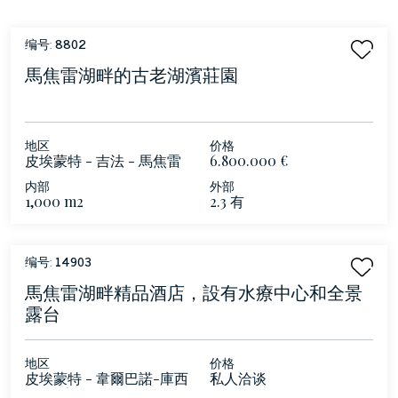
编号:
8802
馬焦雷湖畔的古老湖濱莊園
地区
价格
皮埃蒙特 - 吉法 - 馬焦雷
6.800.000 €
湖
内部
外部
1,000 m2
2.3 有
编号:
14903
馬焦雷湖畔精品酒店，設有水療中心和全景
露台
地区
价格
皮埃蒙特 - 韋爾巴諾-庫西
私人洽谈
奧-奧索拉