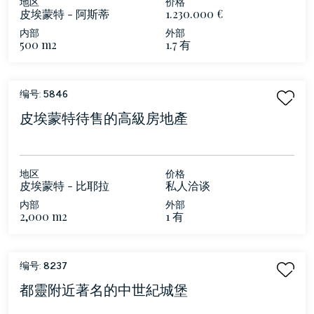
地区
价格
皮埃蒙特 - 阿斯蒂
1.230.000 €
内部
外部
500 m2
1.7 有
编号:
5846
皮埃蒙特待售的高級房地產
地区
价格
皮埃蒙特 - 比耶拉
私人洽谈
内部
外部
2,000 m2
1 有
编号:
8237
都靈附近著名的中世紀城堡