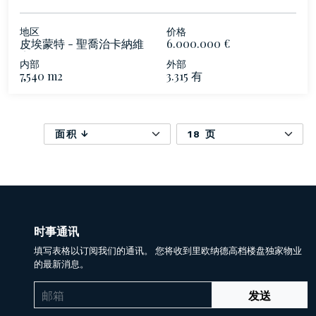
地区
价格
皮埃蒙特 - 聖喬治卡納維
6.000.000 €
塞
内部
外部
7,540 m2
3.315 有
面积
18 页
时事通讯
填写表格以订阅我们的通讯。 您将收到里欧纳德高档楼盘独家物业
的最新消息。
发送