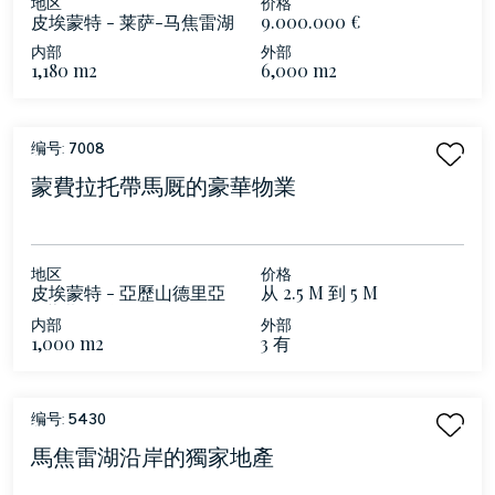
地区
价格
皮埃蒙特 - 莱萨-马焦雷湖
9.000.000 €
内部
外部
1,180 m2
6,000 m2
编号:
7008
蒙費拉托帶馬厩的豪華物業
地区
价格
皮埃蒙特 - 亞歷山德里亞
从 2.5 M 到 5 M
- 蒙費拉托
内部
外部
1,000 m2
3 有
编号:
5430
馬焦雷湖沿岸的獨家地產