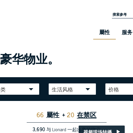
屬性
服务
的豪华物业。
种类
生活风格
价格
66
屬性
+
20
在禁区
3,690
与 Lionard 一起出售的物业
视频现场转播