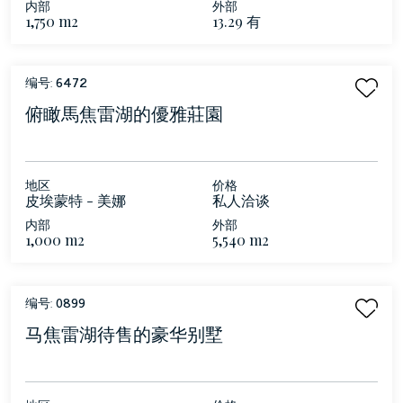
内部
外部
1,750 m2
13.29 有
编号:
6472
俯瞰馬焦雷湖的優雅莊園
地区
价格
皮埃蒙特 - 美娜
私人洽谈
内部
外部
1,000 m2
5,540 m2
编号:
0899
马焦雷湖待售的豪华别墅