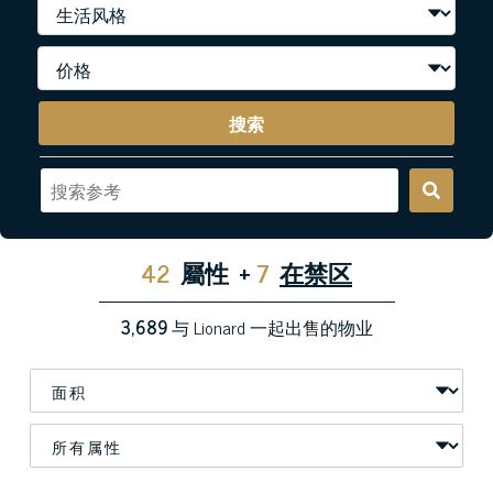
搜索
42
屬性
+
7
在禁区
3,689
与 Lionard 一起出售的物业