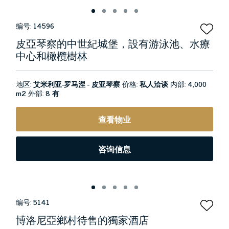
编号:
14596
皮亞琴察的中世紀城堡，設有游泳池、水療
中心和橄欖樹林
地区:
艾米利亚-罗马涅 - 皮亚琴察
价格:
私人洽谈
内部:
4,000
m2
外部:
8 有
查看物业
咨询信息
编号:
5141
博洛尼亞鄉村待售的獨家酒店