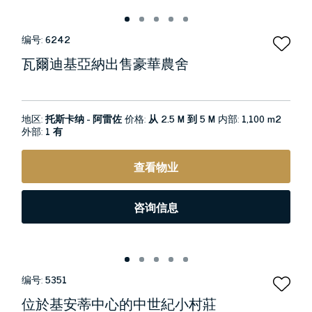
编号:
6242
瓦爾迪基亞納出售豪華農舍
地区:
托斯卡纳 - 阿雷佐
价格:
从 2.5 M 到 5 M
内部:
1,100 m2
外部:
1 有
查看物业
咨询信息
编号:
5351
位於基安蒂中心的中世紀小村莊