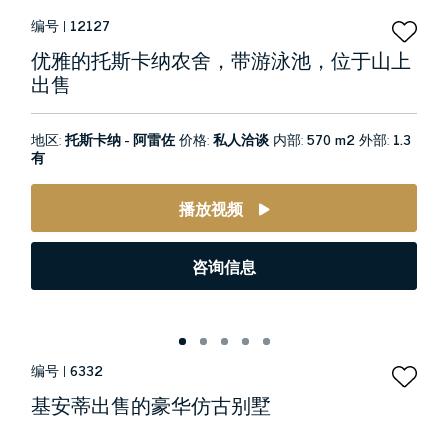
编号 |
12127
优雅的托斯卡纳农舍，带游泳池，位于山上
出售
地区:
托斯卡纳 - 阿雷佐
价格:
私人洽谈
内部:
570 m2
外部:
1.3
有
播放视频
咨询信息
编号 |
6332
基安蒂出售的豪华仿古别墅