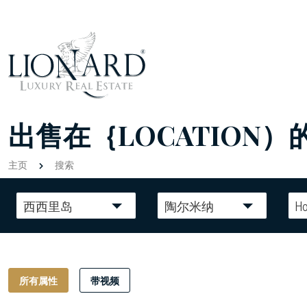
出售在｛LOCATION）
主页
搜索
西西里岛
陶尔米纳
Ho
所有属性
带视频