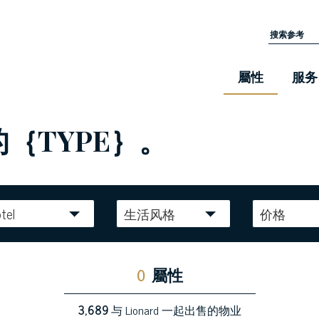
屬性
服务
的｛TYPE｝。
tel
生活风格
价格
0
屬性
3,689
与 Lionard 一起出售的物业