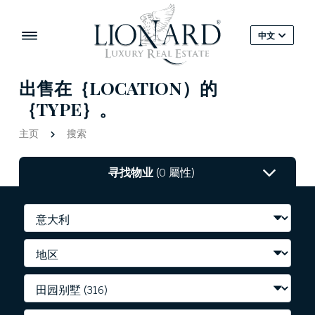
中文
出售在｛LOCATION）的
｛TYPE｝。
主页
搜索
寻找物业
(0 屬性)