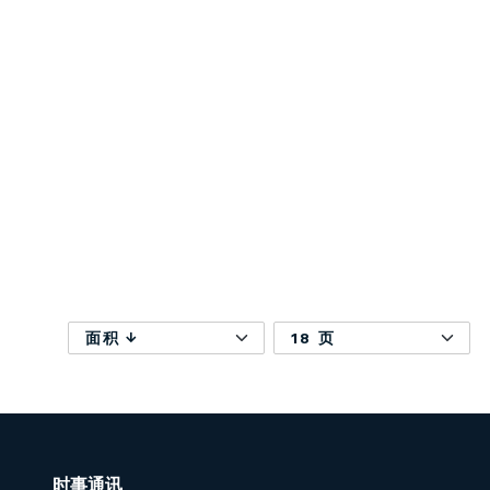
面积
18 页
时事通讯