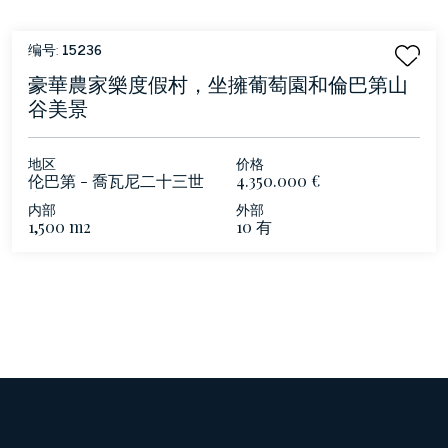
编号:
15236
豪華農家樂度假村，坐擁葡萄園和倫巴第山
谷美景
地区
价格
伦巴第 - 喬瓦尼二十三世
4.350.000 €
山下
内部
外部
1,500 m2
10 有