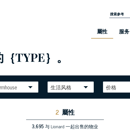
屬性
服务
的｛TYPE｝。
armhouse
生活风格
价格
2
屬性
3,695
与 Lionard 一起出售的物业