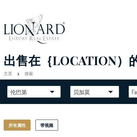
出售在｛LOCATION）
主页
搜索
伦巴第
贝加莫
F
所有属性
带视频