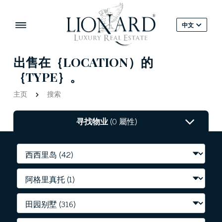
中文
出售在｛LOCATION）的
｛TYPE｝。
主页
搜索
寻找物业
(0 屬性)