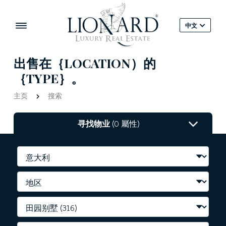
中文
出售在｛LOCATION）的
｛TYPE｝。
主页
搜索
寻找物业
(0 屬性)