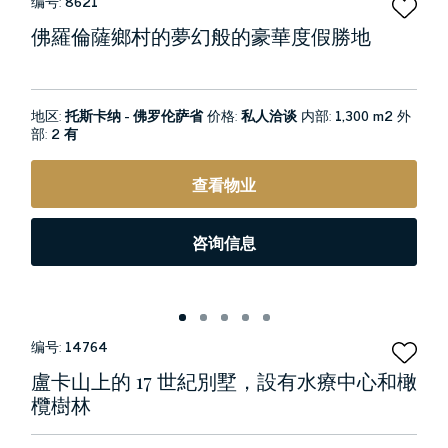
编号:
8621
佛羅倫薩鄉村的夢幻般的豪華度假勝地
地区:
托斯卡纳 - 佛罗伦萨省
价格:
私人洽谈
内部:
1,300 m2
外
部:
2 有
查看物业
咨询信息
编号:
14764
盧卡山上的 17 世紀別墅，設有水療中心和橄
欖樹林