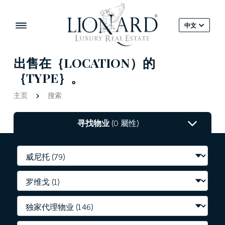
中文
出售在｛LOCATION）的
｛TYPE｝。
主页
搜索
寻找物业
(0 屬性)