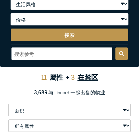
搜索
11
屬性
+
3
在禁区
3,689
与 Lionard 一起出售的物业