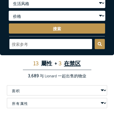
搜索
13
屬性
+
3
在禁区
3,689
与 Lionard 一起出售的物业