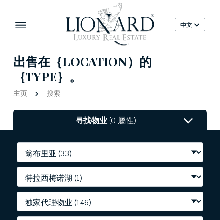
中文
出售在｛LOCATION）的
｛TYPE｝。
主页
搜索
寻找物业
(0 屬性)