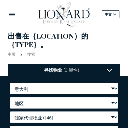
中文
出售在｛LOCATION）的
｛TYPE｝。
主页
搜索
寻找物业
(0 屬性)