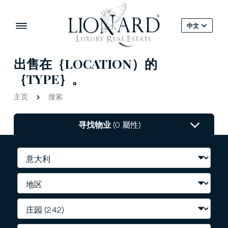
中文
出售在｛LOCATION）的
｛TYPE｝。
主页
搜索
寻找物业
(0 屬性)