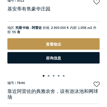
编号 |
3012
基安蒂有售豪华庄园
地区:
托斯卡纳 - 阿雷佐
价格:
2.900.000 €
内部:
1,058 m2
外
部:
55 有
查看物业
咨询信息
编号 |
7846
靠近阿雷佐的典雅农舍，设有游泳池和网球
场