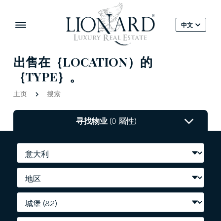
中文
出售在｛LOCATION）的
｛TYPE｝。
主页
搜索
寻找物业
(0 屬性)