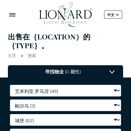
中文
出售在｛LOCATION）的
｛TYPE｝。
主页
搜索
寻找物业
(0 屬性)