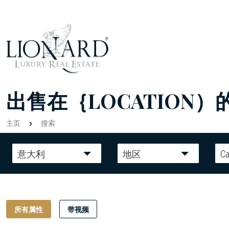
出售在｛LOCATION）
主页
搜索
意大利
地区
Ca
所有属性
带视频