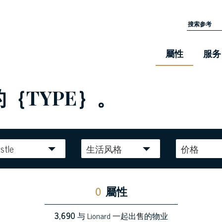
屬性
服务
的｛TYPE｝。
stle
生活风格
价格
0
屬性
3,690
与 Lionard 一起出售的物业