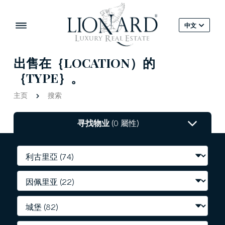
中文
出售在｛LOCATION）的
｛TYPE｝。
主页
搜索
寻找物业
(0 屬性)