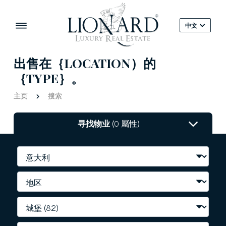
中文
出售在｛LOCATION）的
｛TYPE｝。
主页
搜索
寻找物业
(0 屬性)